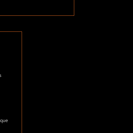
s
 que