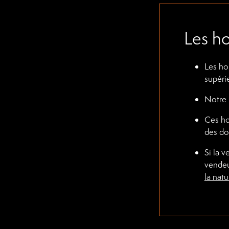
Les ho
Les ho
supéri
Notre 
Ces ho
des do
Si la 
vendeu
la nat